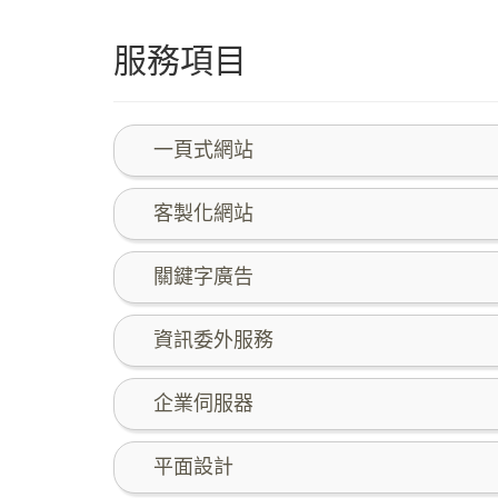
服務項目
一頁式網站
客製化網站
關鍵字廣告
資訊委外服務
企業伺服器
平面設計