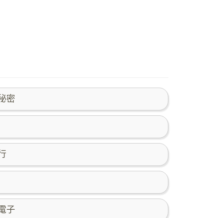
的秘密
行
際電子