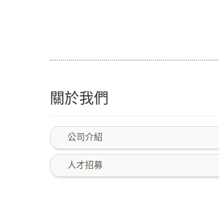
關於我們
公司介紹
人才招募