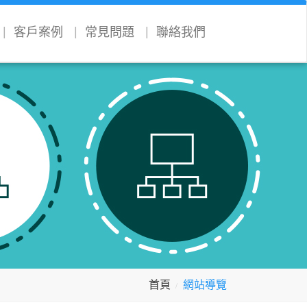
客戶案例
常見問題
聯絡我們
首頁
網站導覽