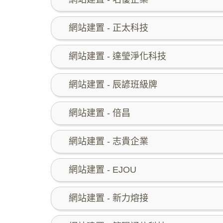
網站建置 - 正太科技
網站建置 - 達瑩淨化科技
網站建置 - 辰諺班級牌
網站建置 - 倍昌
網站建置 - 志貴企業
網站建置 - EJOU
網站建置 - 新力熔接