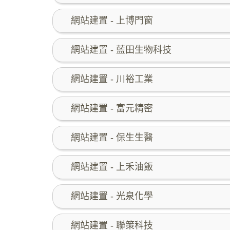
網站建置 - 上博門窗
網站建置 - 藍田生物科技
網站建置 - 川裕工業
網站建置 - 富元精密
網站建置 - 保生生醫
網站建置 - 上禾油飯
網站建置 - 光泉化學
網站建置 - 聯策科技